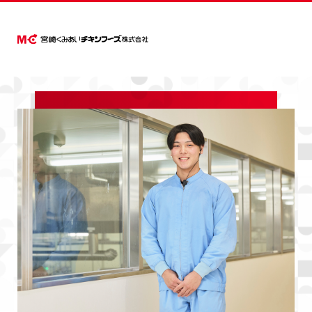
企業情報
新卒採用（マイナビ
企業情報
商品情報
部門紹介
採用情報
2027）
ごあいさつ
商品情報
会社概要
ごあいさつ
国産若どり
生産部
宮崎くみあいチキンフーズを知る
製造本部
会社概要
はまゆうどり
コンプライアン
沿革
事業
組
国産若どり
沿革
部門紹介
広報動画ライブラリー
働く環境
採用基本情報
個人情報保護方
はまゆうどり
組織図
生産部
採用情報
事業所一覧
製造本部