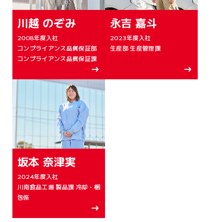
川越 のぞみ
永吉 嘉斗
2008年度入社
2023年度入社
コンプライアンス品質保証部
生産部 生産管理課
コンプライアンス品質保証課
坂本 奈津実
2024年度入社
川南食品工場 製品課 冷却・梱
包係