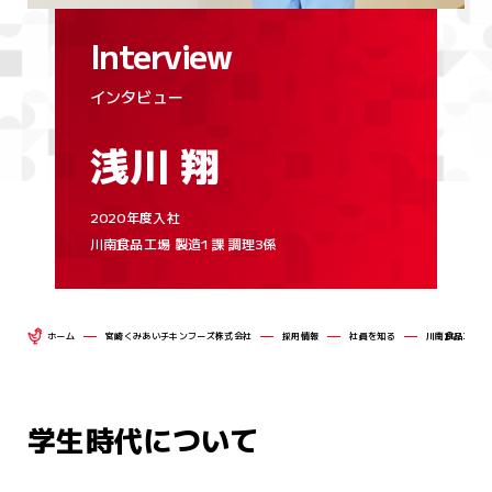
広報動画ライブラリー
宮崎くみあいチキンフーズを知る
Interview
コンプライアンス品質保証部
個人情報保護方針
事業紹介
管理部
インタビュー
社員を知る
全農チキンフーズグループ
公式アカウ
浅川 翔
働く環境
2020年度入社
採用基本情報
ニュース
川南食品工場 製造1課 調理3係
新卒採用（マイナビ2027）
新卒採
リンク集
ホーム
宮崎くみあいチキンフーズ株式会社
採用情報
社員を知る
川南食品工場 製
学生時代について