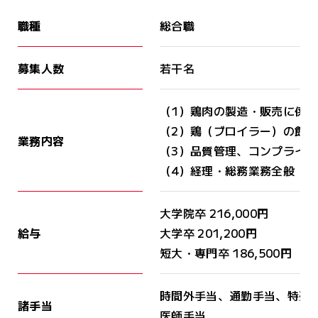
広報動画ライブラリー
住田フーズを知る
職種
総合職
品質管理部門
個人情報保護方針
事業紹介
管理部門
募集人数
若干名
社員を知る
全農チキンフーズグループ
公式アカウン
有限会社気仙環境保全
（1）鶏肉の製造・販売に係
働く環境
（2）鶏（ブロイラー）の飼
業務内容
（3）品質管理、コンプライ
採用基本情報
ニュース
（4）経理・総務業務全般
新卒採用（マイナビ）
リンク集
大学院卒 216,000円
給与
大学卒 201,200円
短大・専門卒 186,500円
時間外手当、通勤手当、特殊
諸手当
医師手当