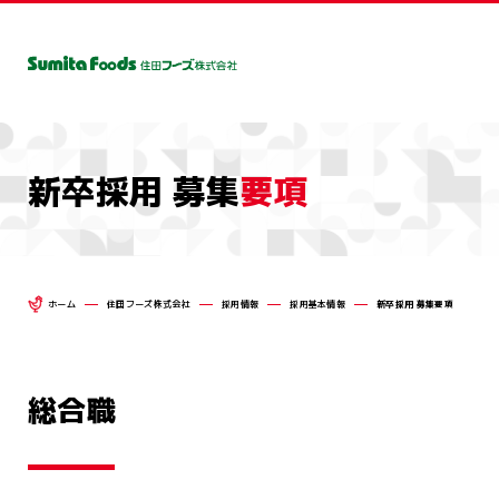
新卒採用 募集
要項
Ope
企業情報
企業情報
商品情報
部門紹介
採用情報
ごあいさつ
Ope
商品情報
ホーム
住田フーズ株式会社
採用情報
採用基本情報
新卒採用 募集要項
会社概要
ごあいさつ
みちのく清流どり
生産部門
住田フーズを知る
製造部門
会社概要
みちのく清流味わい
事業紹介
品質管理部門
沿革
社員を
組
みちのく清流どり
Ope
沿革
部門紹介
広報動画ライブラリー
有限会社気仙環境保全
採用基本情報
個人情報保護方
総合職
みちのく清流味わいどり
組織図
生産部門
Ope
採用情報
事業所一覧
製造部門