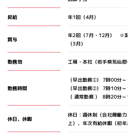
昇給
年1回（4月）
年2回（7月・12月） ※業
賞与
（3月）
勤務地
工場・本社（岩手県気仙郡住
（早出勤務➀） 7時00分～16
勤務時間
（早出勤務➁） 7時10分～16
（ 通常勤務 ） 8時20分～17
休日：週休制（会社稼働カレ
休日、休暇
上）、年次有給休暇（初年度1