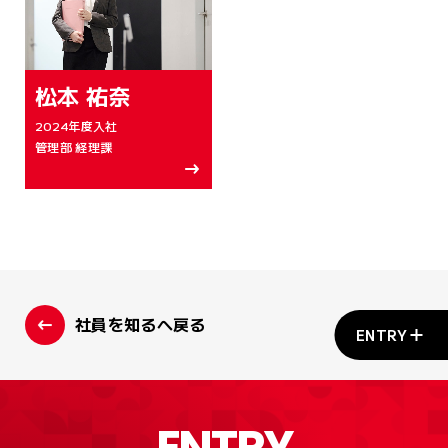
松本 祐奈
2024年度入社
管理部 経理課
社員を知るへ戻る
ENTRY
ENTRY