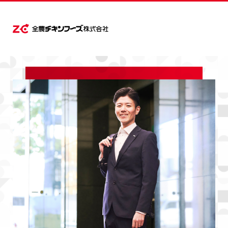
企業情報
企業情報
商品情報
採用情報
ごあいさつ
商品情報
会社概要
宮崎県産
鹿児島県産
ごあいさつ
全農チキンフーズを知る
会社概要
事業紹介
経営理念・
宮崎県産
経営理念・行動規範
採用情報
FSSC22000、ISO及びJ-GAP認証・取得
採用基本情報
国産若どり
国産若どり
国産若どり
FSSC22000、ISO及びJ-GAP認証・取得
事業所一覧
広報動画ライブラリー
全農チキンフーズを知る
はまゆうどり
健康咲鶏
はまゆうどり
沿革
事業紹介