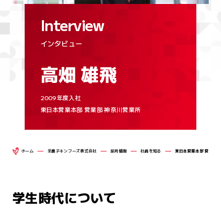
鹿児島いいとこ鶏
鹿児島県産
組織図
Interview
さつま若しゃも
社員を知る
全農チキンフーズグループ
公式アカウ
事業所一覧
国産若どり
岩手県産
働く環境
インタビュー
広報動画ライブラリー
健康咲鶏
採用基本情報
高畑 雄飛
みちのく清流どり
ニュース
個人情報保護方針
鹿児島いいとこ鶏
みちのく清流味わいどり
さつま若しゃも
2009年度入社
新卒採用（マイナビ2028）
リンク集
東日本営業本部 営業部 神奈川営業所
岩手県産
みちのく清流どり
ホーム
全農チキンフーズ株式会社
採用情報
社員を知る
東日本営業本部 営業部 
みちのく清流味わいどり
学生時代について