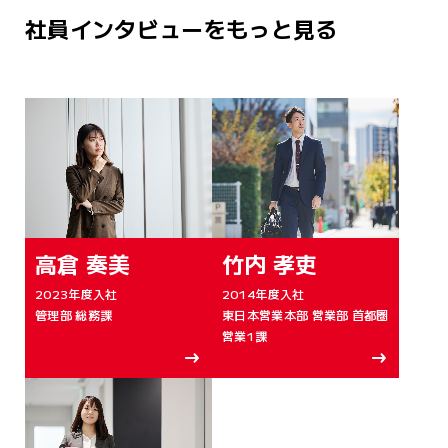
社員インタビューをもっと見る
高倉 奏美
竹内 孝吏
2023年度入社
2014年度入社
管理部 総務課
東日本営業本部 営業部 首都圏
営業1課